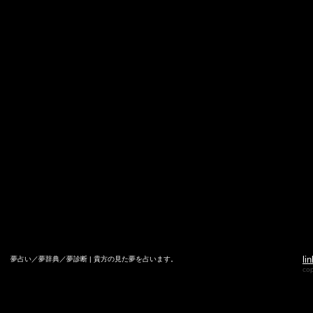
lin
夢占い／夢辞典／夢診断 | 貴方の見た夢を占います。
co